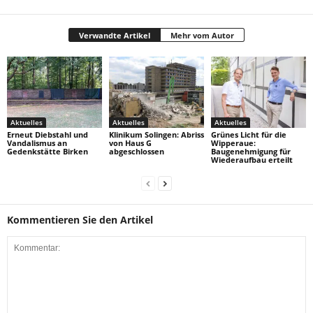
Verwandte Artikel
Mehr vom Autor
Aktuelles
Aktuelles
Aktuelles
Erneut Diebstahl und
Klinikum Solingen: Abriss
Grünes Licht für die
Vandalismus an
von Haus G
Wipperaue:
Gedenkstätte Birken
abgeschlossen
Baugenehmigung für
Wiederaufbau erteilt
Kommentieren Sie den Artikel