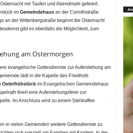
 Osternacht mit Taufen und Abendmahl gefeiert.
Anz
hstück im
Gemeindehaus
an der Corinthstraße
gs an der Wittenbergstraße beginnt die Osternacht
sdienst gibt es ebenfalls die Möglichkeit, zum
stehung am Ostermorgen
ere evangelische Gottesdienste zur Auferstehung am
gemeinde lädt in die Kapelle des Friedhofs
m
Osterfrühstück
im Evangelischen Gemeindehaus
lrath feiert eine Auferstehungsfeier zur
lle. Im Anschluss wird zu einem Stehkaffee
en in vielen Gemeinden weitere Gottesdienste zu
ichten sich speziell am Familien mit Kindern. In der