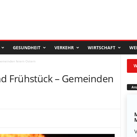
GESUNDHEIT
VERKEHR
WIRTSCHAFT
WE
 Gemeinden feiern Ostern
W
nd Frühstück – Gemeinden
Anz
M
M
V