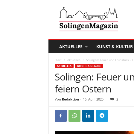
D
a
s
S
o
l
i
AKTUELLES
KUNST & KULTUR
n
g
Start
Aktuelles
Solingen: Feuer und Frühstück –
e
AKTUELLES
KIRCHE & GLAUBE
n
Solingen: Feuer u
M
a
feiern Ostern
g
a
Von
Redaktion
-
16. April 2025
2
z
i
n