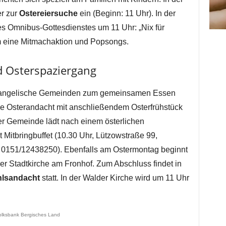
er zur
Ostereiersuche
ein (Beginn: 11 Uhr). In der
es Omnibus-Gottesdienstes um 11 Uhr: „Nix für
m eine Mitmachaktion und Popsongs.
 Osterspaziergang
vangelische Gemeinden zum gemeinsamen Essen
ne Osterandacht mit anschließendem Osterfrühstück
ger Gemeinde lädt nach einem österlichen
 Mitbringbuffet (10.30 Uhr, Lützowstraße 99,
: 0151/12438250). Ebenfalls am Ostermontag beginnt
r Stadtkirche am Fronhof. Zum Abschluss findet in
lsandacht
statt. In der Walder Kirche wird um 11 Uhr
olksbank Bergisches Land