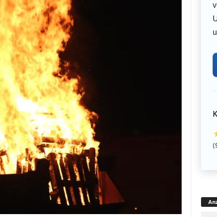
v
U
u
K
(
Anz