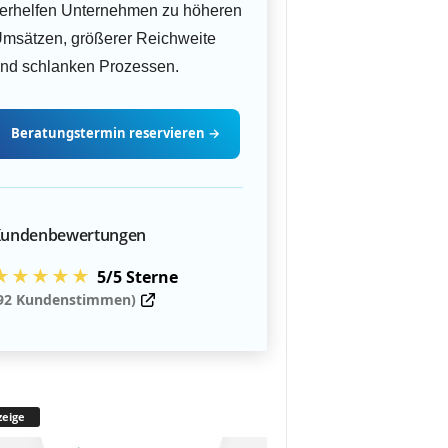
erhelfen Unternehmen zu höheren
msätzen, größerer Reichweite
nd schlanken Prozessen.
Beratungstermin
reservieren
→
undenbewertungen
★★★★★
5/5 Sterne
92 Kundenstimmen)
eige