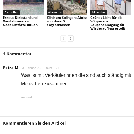
Aktuelles
Aktuelles
Aktuelles
Erneut Diebstahl und
Klinikum Solingen: Abriss
Grünes Licht für die
Vandalismus an
von Haus G
Wipperaue:
Gedenkstätte Birken
abgeschlossen
Baugenehmigung für
Wiederaufbau erteilt
1 Kommentar
Petra M
3. Januar 2021 Beim 15:41
Was ist mit Verkäuferinnen die sind auch ständig mit
Menschen zusammen
Antwort
Kommentieren Sie den Artikel