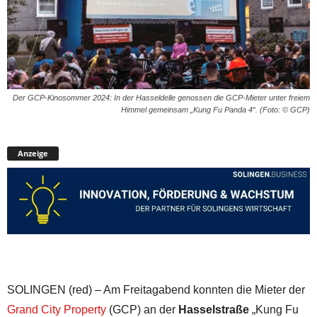
Der GCP-Kinosommer 2024: In der Hasseldelle genossen die GCP-Mieter unter freiem
Himmel gemeinsam „Kung Fu Panda 4“. (Foto: © GCP)
Anzeige
SOLINGEN (red) – Am Freitagabend konnten die Mieter der
Grand City Property
(GCP) an der
Hasselstraße
„Kung Fu