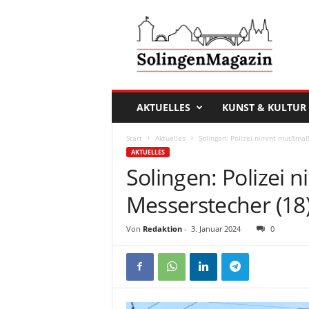
D
a
s
S
o
l
i
AKTUELLES
KUNST & KULTUR
n
g
Start
Aktuelles
Solingen: Polizei nimmt mutßmaß
e
AKTUELLES
n
Solingen: Polizei
M
a
Messerstecher (18)
g
a
Von
Redaktion
-
3. Januar 2024
0
z
i
n