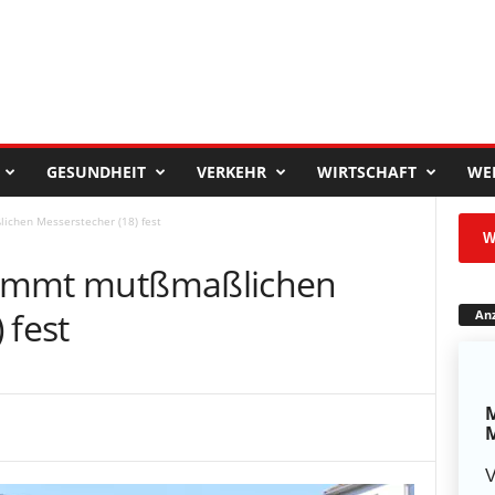
GESUNDHEIT
VERKEHR
WIRTSCHAFT
WE
lichen Messerstecher (18) fest
W
 nimmt mutßmaßlichen
 fest
Anz
M
M
V