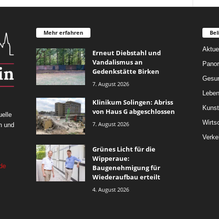
Mehr erfahren
Bel
Aktue
Erneut Diebstahl und
Vandalismus an
Pano
Gedenkstätte Birken
Gesun
7. August 2026
Leben
Klinikum Solingen: Abriss
Kunst
von Haus G abgeschlossen
elle
Wirts
7. August 2026
n und
Verke
Grünes Licht für die
Wipperaue:
de
Baugenehmigung für
Wiederaufbau erteilt
4. August 2026