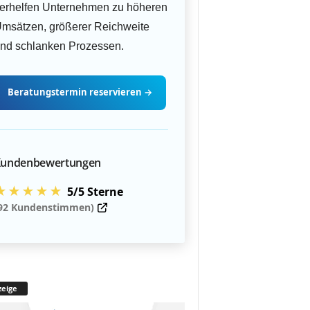
erhelfen Unternehmen zu höheren
msätzen, größerer Reichweite
nd schlanken Prozessen.
Beratungstermin
reservieren
→
undenbewertungen
★★★★★
5/5 Sterne
92 Kundenstimmen)
eige