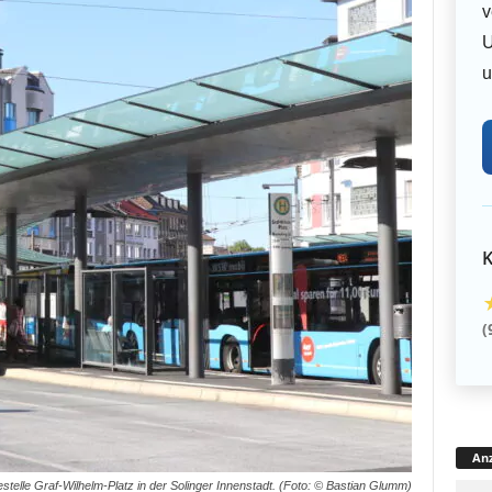
v
U
u
K
(
Anz
stelle Graf-Wilhelm-Platz in der Solinger Innenstadt. (Foto: © Bastian Glumm)