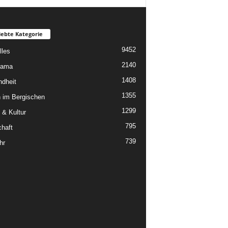
iebte Kategorie
9452
lles
2140
rama
1408
dheit
1355
 im Bergischen
1299
 & Kultur
795
chaft
739
hr