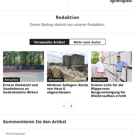
Spielspaß
Redaktion
Dieser Beitrag stammt von unserer Redaktion.
Verwandte Artikel
Mehr vom Autor
Aktuelles
Aktuelles
Aktuelles
Erneut Diebstahl und
Klinikum Solingen: Abriss
Grünes Licht für die
Vandalismus an
von Haus G
Wipperaue:
Gedenkstätte Birken
abgeschlossen
Baugenehmigung für
Wiederaufbau erteilt
Kommentieren Sie den Artikel