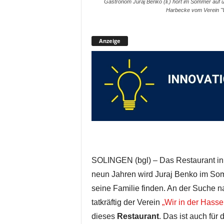
Gastronom Juraj Benko (li.) hört im Sommer auf u
Harbecke vom Verein "Wi
Anzeige
SOLINGEN (bgl) – Das Restaurant in
neun Jahren wird Juraj Benko im Som
seine Familie finden. An der Suche n
tatkräftig der Verein
„Wir in der Hasse
dieses
Restaurant
. Das ist auch für