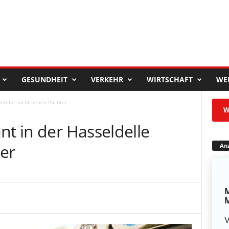
GESUNDHEIT
VERKEHR
WIRTSCHAFT
WE
eldelle sucht neuen Pächter
W
nt in der Hasseldelle
er
Anz
M
M
V