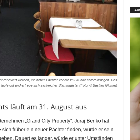
Anz
ht renoviert werden, ein neuer Pächter könnte im Grunde sofort loslegen. Das
 laufe gut und erfreue sich zahlreicher Stammgäste. (Foto: © Bastian Glumm)
nts läuft am 31. August aus
ernehmen „Grand City Property“. Juraj Benko hat
 sich früher ein neuer Pächter finden, würde er sein
geben. Dauert es länger, würde er unter Umständen