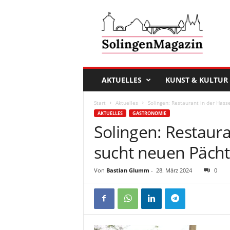
D
a
s
S
o
l
i
AKTUELLES
KUNST & KULTUR
n
g
Start
Aktuelles
Solingen: Restaurant in der Hass
e
AKTUELLES
GASTRONOMIE
n
Solingen: Restaura
M
a
sucht neuen Pächt
g
a
Von
Bastian Glumm
-
28. März 2024
0
z
i
n