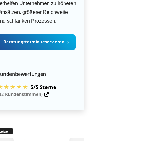
erhelfen Unternehmen zu höheren
msätzen, größerer Reichweite
nd schlanken Prozessen.
Beratungstermin
reservieren
→
undenbewertungen
★★★★★
5/5 Sterne
92 Kundenstimmen)
eige