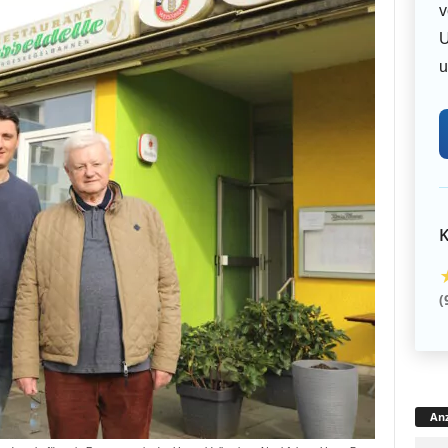
v
U
u
K
(
Anz