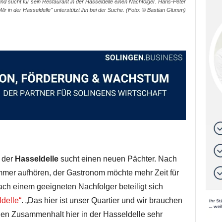
nd sucht für sein Restaurant in der Hasseldelle einen Nachfolger. Hans-Peter
r in der Hasseldelle" unterstützt ihn bei der Suche. (Foto: © Bastian Glumm)
 der
Hasseldelle
sucht einen neuen Pächter. Nach
mer aufhören, der Gastronom möchte mehr Zeit für
ach einem geeigneten Nachfolger beteiligt sich
ldelle“
. „Das hier ist unser Quartier und wir brauchen
 den Zusammenhalt hier in der Hasseldelle sehr