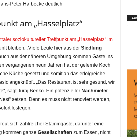
Hans-Peter Harbecke deutlich.
Anz
fpunkt am „Hasselplatz“
traler soziokultureller Treffpunkt am „Hasselplatz“ im
nft bleiben. „Viele Leute hier aus der
Siedlung
auch aus der näheren Umgebung kommen Gäste ins
den vergangenen neun Jahren hat der gelernte Koch
sche Küche gesetzt und somit an das erfolgreiche
ic angeknüpft. „Das Restaurant ist sehr gesund, wir
e“, sagt Juraj Benko. Ein potenzieller
Nachmieter
Nest“ setzen. Denn es muss nicht renoviert werden,
ofort loslegen.
freut sich zahlreicher Stammgäste, darunter eine
ig kommen ganze
Gesellschaften
zum Essen, nicht