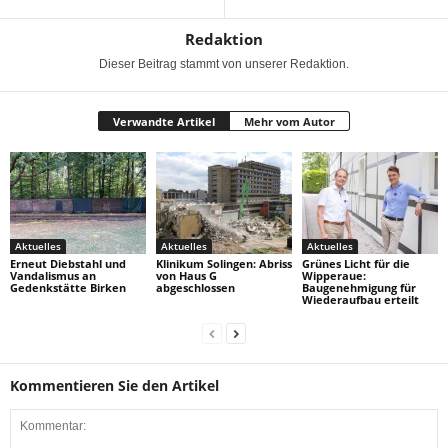
Redaktion
Dieser Beitrag stammt von unserer Redaktion.
Verwandte Artikel
Mehr vom Autor
Aktuelles
Aktuelles
Aktuelles
Erneut Diebstahl und
Klinikum Solingen: Abriss
Grünes Licht für die
Vandalismus an
von Haus G
Wipperaue:
Gedenkstätte Birken
abgeschlossen
Baugenehmigung für
Wiederaufbau erteilt
Kommentieren Sie den Artikel