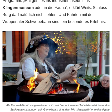
Programm. „Mal geht es ins Industriemuseum, ins
Klingenmuseum
oder in die Fauna“, erklärt Weiß. Schloss
Burg darf natürlich nicht fehlen. Und Fahrten mit der
Wuppertaler Schwebebahn sind ein besonderes Erlebnis.
Als Pummelelfe tritt sie gemeinsam mit zwei Freundinnen auf Mittelaltermärkten und in
Senioreneinrichtungen auf. Gemeinsam singt das Trio mittelalterliche, meist eigene