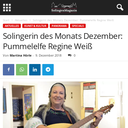
Start
Aktuelles
Solingerin des Monats Dezember: Pummelelfe Regine Weiß
AKTUELLES
KUNST & KULTUR
PANORAMA
SPECIALS
Solingerin des Monats Dezember:
Pummelelfe Regine Weiß
Von
Martina Hörle
-
9. Dezember 2018
0