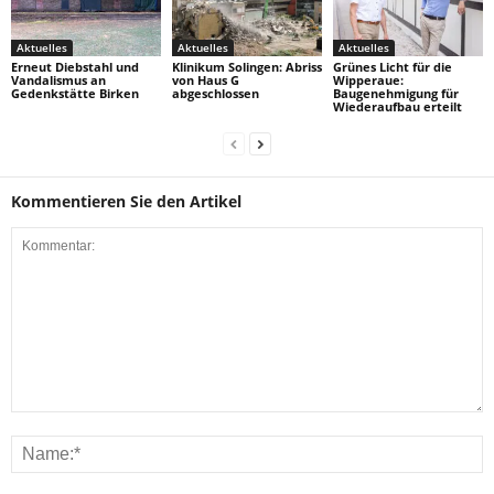
Aktuelles
Aktuelles
Aktuelles
Erneut Diebstahl und
Klinikum Solingen: Abriss
Grünes Licht für die
Vandalismus an
von Haus G
Wipperaue:
Gedenkstätte Birken
abgeschlossen
Baugenehmigung für
Wiederaufbau erteilt
Kommentieren Sie den Artikel