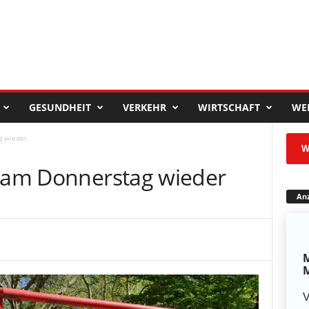
GESUNDHEIT
VERKEHR
WIRTSCHAFT
WE
g wieder
W
n am Donnerstag wieder
Anz
M
M
V