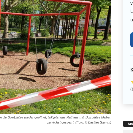
v
U
u
K
(
ie Spielplätze wieder geöffnet, teilt jetzt das Rathaus mit. Bolzplätze bleiben
zunächst gesperrt. (Foto: © Bastian Glumm)
Anz