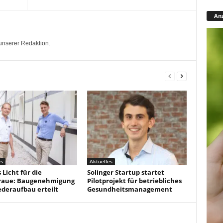
Anz
unserer Redaktion.
es
Aktuelles
Licht für die
Solinger Startup startet
raue: Baugenehmigung
Pilotprojekt für betriebliches
ederaufbau erteilt
Gesundheitsmanagement