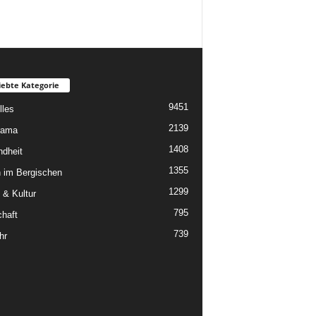
iebte Kategorie
9451
lles
2139
rama
1408
dheit
1355
 im Bergischen
1299
 & Kultur
795
chaft
739
hr