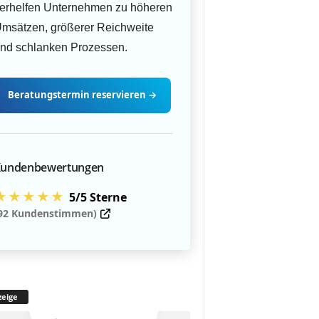
erhelfen Unternehmen zu höheren
msätzen, größerer Reichweite
nd schlanken Prozessen.
Beratungstermin
reservieren
→
undenbewertungen
★★★★★
5/5 Sterne
92 Kundenstimmen)
eige