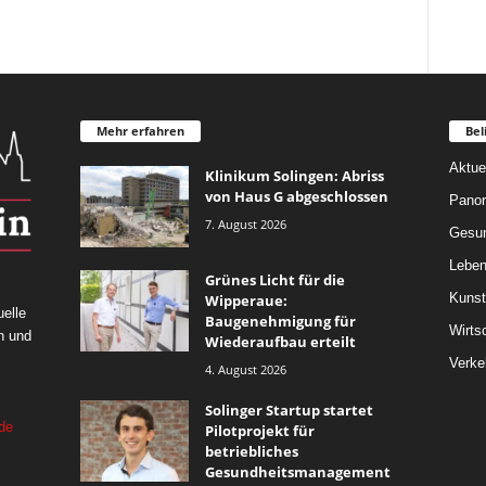
Mehr erfahren
Bel
Aktue
Klinikum Solingen: Abriss
von Haus G abgeschlossen
Pano
7. August 2026
Gesun
Leben
Grünes Licht für die
Kunst
Wipperaue:
elle
Baugenehmigung für
Wirts
n und
Wiederaufbau erteilt
Verke
4. August 2026
Solinger Startup startet
de
Pilotprojekt für
betriebliches
Gesundheitsmanagement