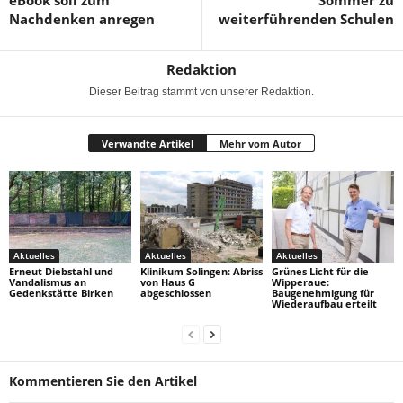
eBook soll zum
Sommer zu
Nachdenken anregen
weiterführenden Schulen
Redaktion
Dieser Beitrag stammt von unserer Redaktion.
Verwandte Artikel
Mehr vom Autor
Aktuelles
Aktuelles
Aktuelles
Erneut Diebstahl und
Klinikum Solingen: Abriss
Grünes Licht für die
Vandalismus an
von Haus G
Wipperaue:
Gedenkstätte Birken
abgeschlossen
Baugenehmigung für
Wiederaufbau erteilt
Kommentieren Sie den Artikel