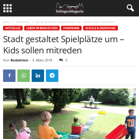
Start
Aktuelles
Stadt gestaltet Spielplätze um – Kids sollen mitreden
AKTUELLES
LEBEN IM BERGISCHEN
PANORAMA
SCHULE & ERZIEHUNG
Stadt gestaltet Spielplätze um –
Kids sollen mitreden
Von
Redaktion
-
5. März 2018
0