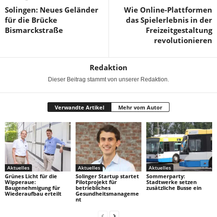
Solingen: Neues Geländer
Wie Online-Plattformen
für die Brücke
das Spielerlebnis in der
Bismarckstraße
Freizeitgestaltung
revolutionieren
Redaktion
Dieser Beitrag stammt von unserer Redaktion.
Verwandte Artikel
Mehr vom Autor
Aktuelles
Aktuelles
Aktuelles
Grünes Licht für die
Solinger Startup startet
Sommerparty:
Wipperaue:
Pilotprojekt für
Stadtwerke setzen
Baugenehmigung für
betriebliches
zusätzliche Busse ein
Wiederaufbau erteilt
Gesundheitsmanageme
nt