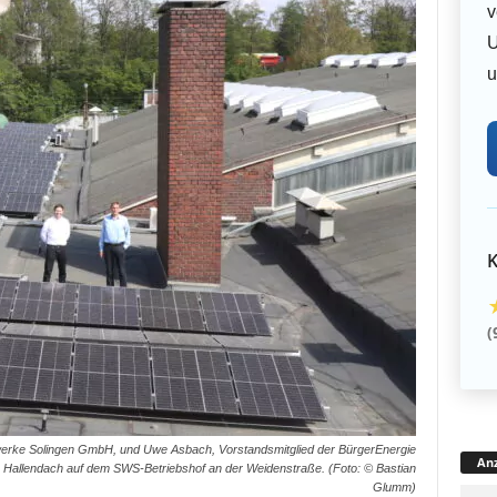
v
U
u
K
(
adtwerke Solingen GmbH, und Uwe Asbach, Vorstandsmitglied der BürgerEnergie
Anz
em Hallendach auf dem SWS-Betriebshof an der Weidenstraße. (Foto: © Bastian
Glumm)