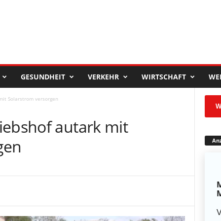
GESUNDHEIT
VERKEHR
WIRTSCHAFT
WE
mit Solarstrom versorgen
W
iebshof autark mit
gen
Anz
M
M
V