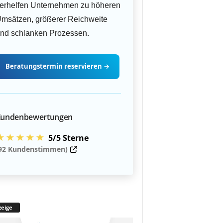
erhelfen Unternehmen zu höheren
msätzen, größerer Reichweite
nd schlanken Prozessen.
Beratungstermin
reservieren
→
undenbewertungen
★★★★★
5/5 Sterne
92 Kundenstimmen)
eige