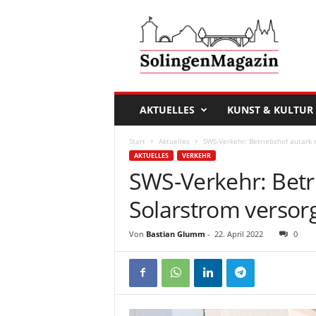
D
a
s
S
o
l
i
AKTUELLES
KUNST & KULTUR
n
g
Start
Aktuelles
SWS-Verkehr: Betriebshof autark 
e
AKTUELLES
VERKEHR
n
SWS-Verkehr: Betr
M
a
Solarstrom versor
g
a
Von
Bastian Glumm
-
22. April 2022
0
z
i
n