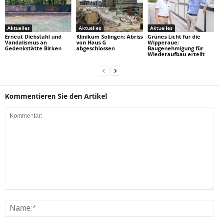
Aktuelles
Aktuelles
Aktuelles
Erneut Diebstahl und
Klinikum Solingen: Abriss
Grünes Licht für die
Vandalismus an
von Haus G
Wipperaue:
Gedenkstätte Birken
abgeschlossen
Baugenehmigung für
Wiederaufbau erteilt
Kommentieren Sie den Artikel