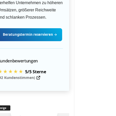
erhelfen Unternehmen zu höheren
msätzen, größerer Reichweite
nd schlanken Prozessen.
Beratungstermin
reservieren
→
undenbewertungen
★★★★★
5/5 Sterne
92 Kundenstimmen)
eige