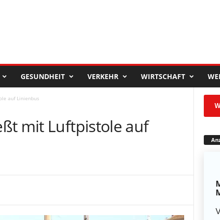
GESUNDHEIT
VERKEHR
WIRTSCHAFT
WE
ole auf Linienbus
W
t mit Luftpistole auf
Anz
M
M
V