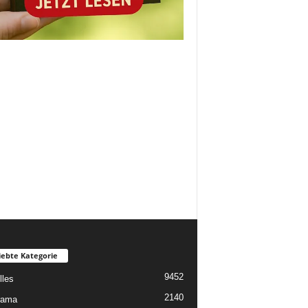
iebte Kategorie
9452
lles
2140
rama