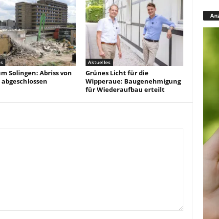
Anz
es
Aktuelles
um Solingen: Abriss von
Grünes Licht für die
 abgeschlossen
Wipperaue: Baugenehmigung
für Wiederaufbau erteilt