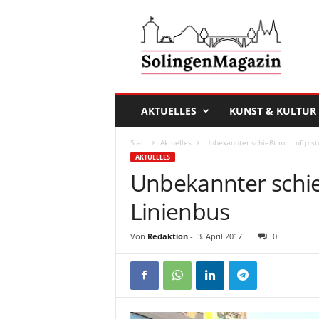
D
a
s
S
o
l
i
AKTUELLES
KUNST & KULTUR
n
g
Start
Aktuelles
Unbekannter schießt mit Luftpist
e
AKTUELLES
n
Unbekannter schieß
M
a
Linienbus
g
a
Von
Redaktion
-
3. April 2017
0
z
i
n