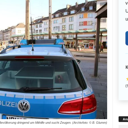
v
U
u
K
(
Anz
er Bevölkerung dringend um Mithilfe und sucht Zeugen. (Archivfoto: © B. Glumm)