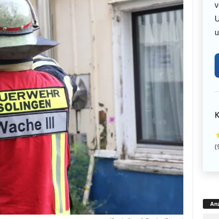
v
U
u
K
(
Anz