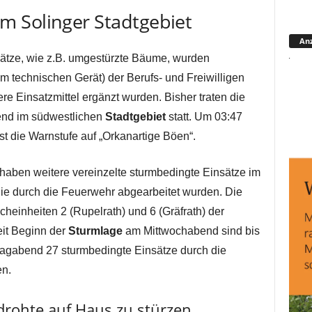
 Solinger Stadtgebiet
Anz
sätze, wie z.B. umgestürzte Bäume, wurden
m technischen Gerät) der Berufs- und Freiwilligen
re Einsatzmittel ergänzt wurden. Bisher traten die
end im südwestlichen
Stadtgebiet
statt. Um 03:47
t die Warnstufe auf „Orkanartige Böen“.
haben weitere vereinzelte sturmbedingte Einsätze im
die durch die Feuerwehr abgearbeitet wurden. Die
heinheiten 2 (Rupelrath) und 6 (Gräfrath) der
eit Beginn der
Sturmlage
am Mittwochabend sind bis
agabend 27 sturmbedingte Einsätze durch die
en.
rohte auf Haus zu stürzen