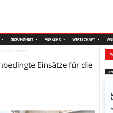
GESUNDHEIT
VERKEHR
WIRTSCHAFT
WE
ätze für die Feuerwehr
W
bedingte Einsätze für die
Anz
M
M
V