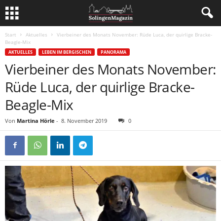
Start
Aktuelles
Vierbeiner des Monats November: Rüde Luca, der quirlige Bracke-
Beagle-Mix
AKTUELLES
LEBEN IM BERGISCHEN
PANORAMA
Vierbeiner des Monats November:
Rüde Luca, der quirlige Bracke-
Beagle-Mix
Von
Martina Hörle
-
8. November 2019
0