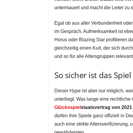
untermauert und macht die Leiter zu 
Egal ob aus alter Verbundenheit oder
im Gespräch. Aufmerksamkeit ist eben
Horus oder Blazing Star profitieren d
gleichzeitig einen Kult, der sich dur
und so für alle Altersgruppen relevant 
So sicher ist das Spie
Dieser Hype ist aber nur möglich, we
unterliegt. Was lange eine rechtliche
Glücksspiel
staatsvertrag
von 2021
dürfen ihre Spiele ganz offiziell in 
auch eine strikte Altersverifizierung,
gewährleisten.