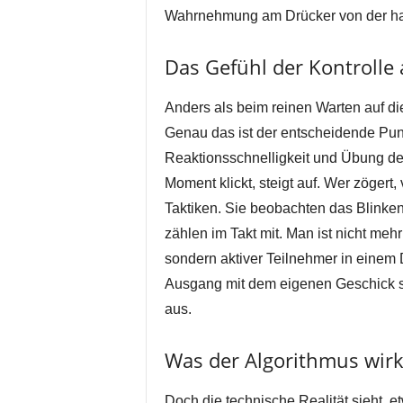
Wahrnehmung am Drücker von der hart
Das Gefühl der Kontrolle
Anders als beim reinen Warten auf die 
Genau das ist der entscheidende Punk
Reaktionsschnelligkeit und Übung den 
Moment klickt, steigt auf. Wer zögert,
Taktiken. Sie beobachten das Blinke
zählen im Takt mit. Man ist nicht meh
sondern aktiver Teilnehmer in einem
Ausgang mit dem eigenen Geschick s
aus.
Was der Algorithmus wirk
Doch die technische Realität sieht e