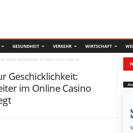
GESUNDHEIT
VERKEHR
WIRTSCHAFT
WE
eit: Warum die Risikoleiter im Online Casino wieder im...
W
r Geschicklichkeit:
iter im Online Casino
Anz
egt
M
M
V