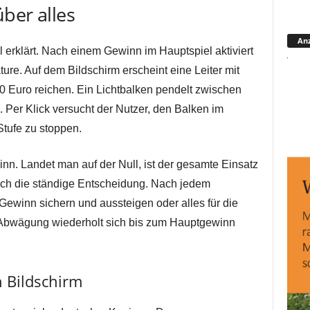
über alles
Anz
ll erklärt. Nach einem Gewinn im Hauptspiel aktiviert
ure. Auf dem Bildschirm erscheint eine Leiter mit
40 Euro reichen. Ein Lichtbalken pendelt zwischen
 Per Klick versucht der Nutzer, den Balken im
tufe zu stoppen.
inn. Landet man auf der Null, ist der gesamte Einsatz
edoch die ständige Entscheidung. Nach jedem
Gewinn sichern und aussteigen oder alles für die
0 Abwägung wiederholt sich bis zum Hauptgewinn
n Bildschirm