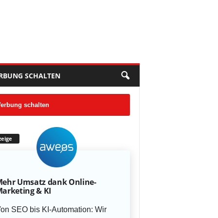
RBUNG SCHALTEN
erbung schalten
eige
ehr Umsatz dank Online-
arketing & KI
on SEO bis KI-Automation: Wir