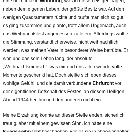
eine noch intakte
Wohnung
, was in diesen eisigen Tagen,
neben dem eigenen Leben, der größte Besitz war. Auf den
wenigen Quadratmetern rückte und raufte man sich so gut
es ging zusammen und plante, trotz allem Ungemach, auch
das Weihnachtsfest angemessen zu feiern. Allerdings wollte
die Stimmung, verständlicherweise, nicht weihnachtlich
werden, was meinen Vater in besonderer Weise betrübte. Er
war, und das sein Leben lang, der absolute
„Weihnachtsmensch“, was mir und uns allen wundervolle
Momente geschenkt hat. Doch stellte sich eben dieses
wohlige Gefühl, und die damit verbundene
Ehrfurcht
vor
der eigentlichen Botschaft des Festes, an diesem Heiligen
Abend 1944 bei ihm und den anderen nicht ein.
Meine Erzählung könnte an dieser Stelle enden, sicherlich
traurig, aber mit einem gewissen Sinn. Ich hätte eine
Kriegsweihnacht
beschrieben, wie es sie in abgewandelter