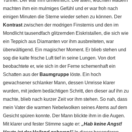
Tunnel. Der war ihm unheimlich. Die alten, feuchten Mauern
machten ihm ein mulmiges Gefühl und er war froh nach
einigen Minuten die Sterne wieder sehen zu können. Der
Kontrast
zwischen der modrigen Finsternis und den im
Mondlicht tausendfach glitzernden Eiskristallen, die sich wie
ein Teppich aus Diamanten vor ihm ausbreiteten, war
überwältigend. Ein magischer Moment. Er blieb stehen und
sog die kalte frische Luft tief in seine Lungen. Von dort
beobachtete er, wie sich in der Ferne schemenhaft ein
Schatten aus der
Baumgruppe
löste. Ein hoch
gewachsener schlanker Mann, dessen Umrisse klarer
wurden, mit jedem bedächtigen Schritt, den dieser auf ihn zu
machte, blieb nach kurzer Zeit vor ihm stehen. So nah, dass
mein Vater die warmen Nebelwolken seines Atems auf dem
Gesicht spüren konnte. Der Mann blickte ihm in die Augen.
Mit klarer und fester Stimme sagte er:
„Hab keine Angst!