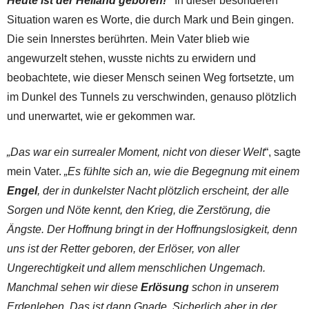
Heute ist der Heiland geboren!“
In dieser besonderen
Situation waren es Worte, die durch Mark und Bein gingen.
Die sein Innerstes berührten. Mein Vater blieb wie
angewurzelt stehen, wusste nichts zu erwidern und
beobachtete, wie dieser Mensch seinen Weg fortsetzte, um
im Dunkel des Tunnels zu verschwinden, genauso plötzlich
und unerwartet, wie er gekommen war.
„Das war ein surrealer Moment, nicht von dieser Welt
“, sagte
mein Vater.
„Es fühlte sich an, wie die Begegnung mit einem
Engel
, der in dunkelster Nacht plötzlich erscheint, der alle
Sorgen und Nöte kennt, den Krieg, die Zerstörung, die
Ängste. Der Hoffnung bringt in der Hoffnungslosigkeit, denn
uns ist der Retter geboren, der Erlöser, von aller
Ungerechtigkeit und allem menschlichen Ungemach.
Manchmal sehen wir diese
Erlösung
schon in unserem
Erdenleben. Das ist dann Gnade. Sicherlich aber in der