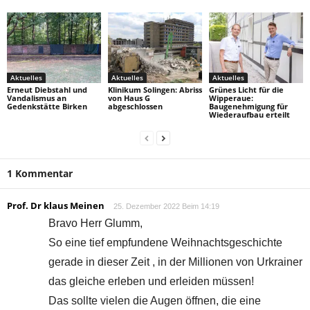
Aktuelles
Aktuelles
Aktuelles
Erneut Diebstahl und
Klinikum Solingen: Abriss
Grünes Licht für die
Vandalismus an
von Haus G
Wipperaue:
Gedenkstätte Birken
abgeschlossen
Baugenehmigung für
Wiederaufbau erteilt
1 Kommentar
Prof. Dr klaus Meinen
25. Dezember 2022 Beim 14:19
Bravo Herr Glumm,
So eine tief empfundene Weihnachtsgeschichte
gerade in dieser Zeit , in der Millionen von Urkrainer
das gleiche erleben und erleiden müssen!
Das sollte vielen die Augen öffnen, die eine