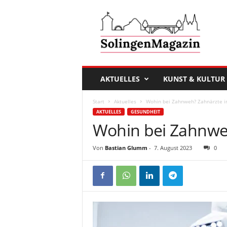
D
a
s
S
o
l
i
AKTUELLES
KUNST & KULTUR
n
g
Start
Aktuelles
Wohin bei Zahnweh? Zahnärzte in
e
AKTUELLES
GESUNDHEIT
n
Wohin bei Zahnweh
M
a
g
Von
Bastian Glumm
-
7. August 2023
0
a
z
i
n