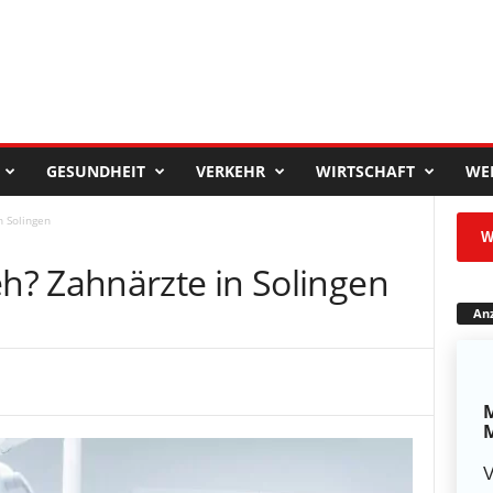
GESUNDHEIT
VERKEHR
WIRTSCHAFT
WE
 Solingen
W
? Zahnärzte in Solingen
Anz
M
M
V