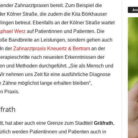
gender Zahnarztpraxen bereit. Zum Beispiel die
Anz
er Kölner Straße, die zudem die Kita Börkhauser
ingen betreut. Ebenfalls an der Kölner Straße wartet
aphael Werz
auf Patientinnen und Patienten. Die
große Bandbreite an Leistungen, sondern gehen auch
 In der
Zahnarztpraxis Kneuertz & Bertram
an der
rapieschritte nach neuesten Erkenntnissen der
en und Methoden durchgeführt. „Sie als Mensch und
Wir nehmen uns Zeit für eine ausführliche Diagnose
e Zähne möglichst lange erhalten bleiben“,
n Praxis.
frath
dt, hat aber auch eine Grenze zum Stadtteil
Gräfrath
,
ürlich werden Patientinnen und Patienten auch in