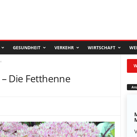
GESUNDHEIT
VERKEHR
WIRTSCHAFT
WE
ne
W
– Die Fetthenne
Anz
M
M
V