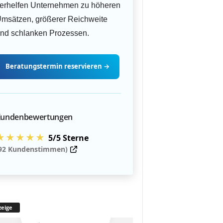
erhelfen Unternehmen zu höheren
msätzen, größerer Reichweite
nd schlanken Prozessen.
Beratungstermin
reservieren
→
undenbewertungen
★★★★★
5/5 Sterne
92 Kundenstimmen)
eige