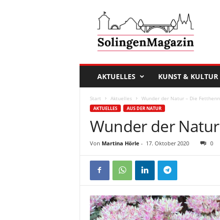
D
a
s
S
o
l
i
AKTUELLES
KUNST & KULTUR
n
g
Start
Aktuelles
Wunder der Natur – Die Fetthen
e
AKTUELLES
AUS DER NATUR
n
Wunder der Natur 
M
a
g
Von
Martina Hörle
-
17. Oktober 2020
0
a
z
i
n