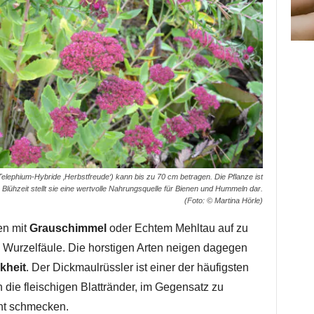
ephium-Hybride ‚Herbstfreude‘) kann bis zu 70 cm betragen. Die Pflanze ist
Blühzeit stellt sie eine wertvolle Nahrungsquelle für Bienen und Hummeln dar.
(Foto: © Martina Hörle)
en mit
Grauschimmel
oder Echtem Mehltau auf zu
u Wurzelfäule. Die horstigen Arten neigen dagegen
kheit
. Der Dickmaulrüssler ist einer der häufigsten
ch die fleischigen Blattränder, im Gegensatz zu
cht schmecken.