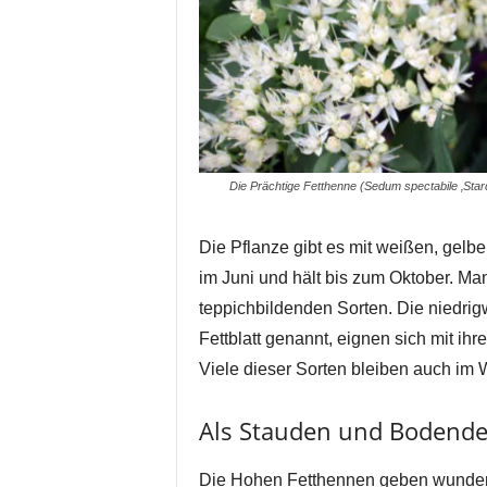
Die Prächtige Fetthenne (Sedum spectabile ‚Stardu
Die Pflanze gibt es mit weißen, gelben
im Juni und hält bis zum Oktober. Ma
teppichbildenden Sorten. Die niedri
Fettblatt genannt, eignen sich mit ih
Viele dieser Sorten bleiben auch im W
Als Stauden und Bodende
Die Hohen Fetthennen geben wunde