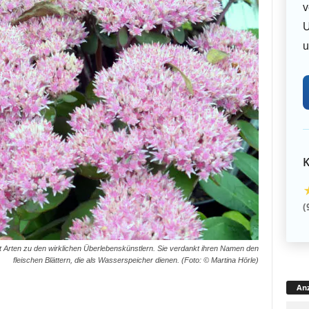
v
U
u
K
(
t Arten zu den wirklichen Überlebenskünstlern. Sie verdankt ihren Namen den
fleischen Blättern, die als Wasserspeicher dienen. (Foto: © Martina Hörle)
Anz