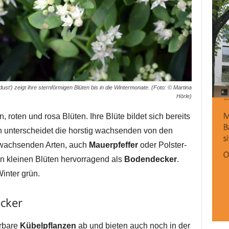
st‘) zeigt ihre sternförmigen Blüten bis in die Wintermonate. (Foto: © Martina
Hörle)
, roten und rosa Blüten. Ihre Blüte bildet sich bereits
n unterscheidet die horstig wachsenden von den
gwachsenden Arten, auch
Mauerpfeffer
oder Polster-
ren kleinen Blüten hervorragend als
Bodendecker
.
inter grün.
cker
rbare
Kübelpflanzen
ab und bieten auch noch in der