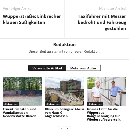
Vorheriger Artikel
Nächster Artikel
Wupperstraße: Einbrecher
Taxifahrer mit Messer
klauen Süßigkeiten
bedroht und Fahrzeug
gestohlen
Redaktion
Dieser Beitrag stammt von unserer Redaktion.
Verwandte Artikel
Mehr vom Autor
Aktuelles
Aktuelles
Aktuelles
Erneut Diebstahl und
Klinikum Solingen: Abriss
Grünes Licht für die
Vandalismus an
von Haus G
Wipperaue:
Gedenkstätte Birken
abgeschlossen
Baugenehmigung für
Wiederaufbau erteilt