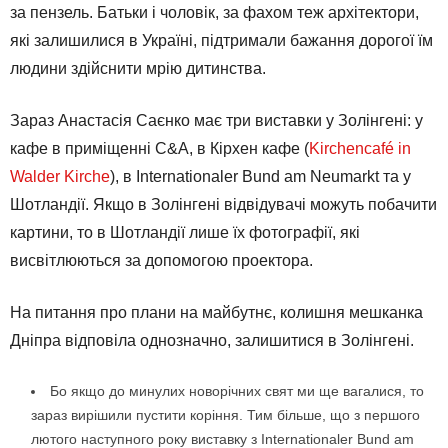
за пензель. Батьки і чоловік, за фахом теж архітектори,
які залишилися в Україні, підтримали бажання дорогої їм
людини здійснити мрію дитинства.
Зараз Анастасія Саєнко має три виставки у Золінгені: у
кафе в приміщенні C&A, в Кірхен кафе (
Kirchencafé in
Walder Kirche
), в Internationaler Bund am Neumarkt та у
Шотландії. Якщо в Золінгені відвідувачі можуть побачити
картини, то в Шотландії лише їх фотографії, які
висвітлюються за допомогою проектора.
На питання про плани на майбутнє, колишня мешканка
Дніпра відповіла однозначно, залишитися в Золінгені.
Бо якщо до минулих новорічних свят ми ще вагалися, то
зараз вирішили пустити коріння. Тим більше, що з першого
лютого наступного року виставку з Internationaler Bund am