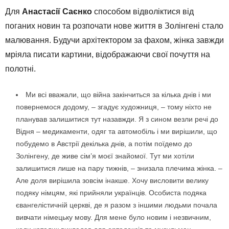
Для
Анастасії Саєнко
способом відволіктися від
поганих новин та розпочати нове життя в Золінгені стало
малювання. Будучи архітектором за фахом, жінка завжди
мріяла писати картини, відображаючи свої почуття на
полотні.
Ми всі вважали, що війна закінчиться за кілька днів і ми
повернемося додому, – згадує художниця, – тому ніхто не
планував залишитися тут назавжди. Я з сином везли речі до
Відня – медикаменти, одяг та автомобіль і ми вирішили, що
побудемо в Австрії декілька днів, а потім поїдемо до
Золінгену, де живе сім’я моєї знайомої. Тут ми хотіли
залишитися лише на пару тижнів, – знизала плечима жінка. –
Але доля вирішила зовсім інакше. Хочу висловити велику
подяку німцям, які прийняли українців. Особиста подяка
євангелістичній церкві, де я разом з іншими людьми почала
вивчати німецьку мову. Для мене було новим і незвичним,