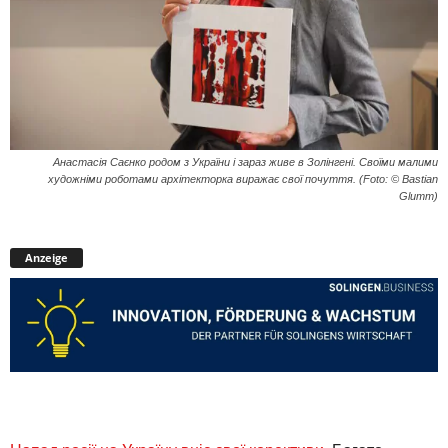
Анастасія Саєнко родом з України і зараз живе в Золінгені. Своїми малими
художніми роботами архітекторка виражає свої почуття. (Foto: © Bastian
Glumm)
Anzeige