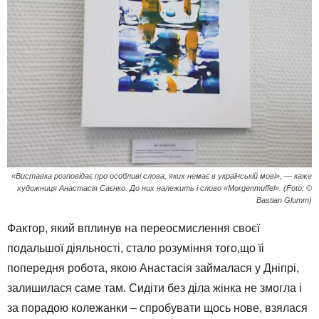
«Виставка розповідає про особливі слова, яких немає в українській мові», — каже
художниця Анастасія Саєнко. До них належить і слово «Morgenmuffel». (Foto: ©
Bastian Glumm)
Фактор, який вплинув на переосмислення своєї
подальшої діяльності, стало розуміння того,що їі
попередня робота, якою Анастасія займалася у Дніпрі,
залишилася саме там. Сидіти без діла жінка не змогла і
за порадою колежанки – спробувати щось нове, взялася