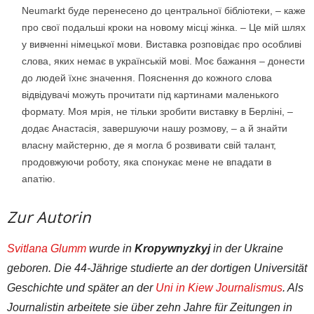
Neumarkt буде перенесено до центральної бібліотеки, – каже
про свої подальші кроки на новому місці жінка. – Це мій шлях
у вивченні німецької мови. Виставка розповідає про особливі
слова, яких немає в українській мові. Моє бажання – донести
до людей їхнє значення. Пояснення до кожного слова
відвідувачі можуть прочитати під картинами маленького
формату. Моя мрія, не тільки зробити виставку в Берліні, –
додає Анастасія, завершуючи нашу розмову, – а й знайти
власну майстерню, де я могла б розвивати свій талант,
продовжуючи роботу, яка спонукає мене не впадати в
апатію.
Zur Autorin
Svitlana Glumm
wurde in
Kropywnyzkyj
in der Ukraine
geboren. Die 44-Jährige studierte an der dortigen Universität
Geschichte und später an der
Uni in Kiew
Journalismus
. Als
Journalistin arbeitete sie über zehn Jahre für Zeitungen in