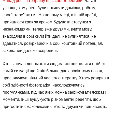
Напад росії на Україну вніс свої корективи
. Багато
українців змушені були покинути домівки, роботу,
своє“старе” життя. На новому місці, в іншій країні,
прийшлося крок за кроком будувати стосунки з
незнайомцями, тепер вже друзями, вчити мову,
знаходячи в собі сили йти далі, не зупинятися, не
здаватися, розкриваючи в собі коштовний потенціал,
захований далеко всередині.
Хтось почав допомагати людям, які опинилися в тій же
самій ситуації що й він більше двох років тому назад,
присвячуючи вільний час волонтерству. Хтось розкрив в
собі здібності фотографа, насолоджуючись
прогулянками, під час яких можна зафіксувати яскраві
моменти. Інші вушукують різноманітні рецепти, щоб
пригостити смаколиками сім’ю та друзів чи вишивають.