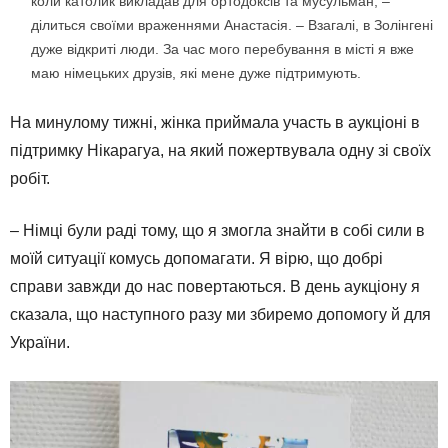
коли католик викладав для ортодоксів та мусульман, –
ділиться своїми враженнями Анастасія. – Взагалі, в Золінгені
дуже відкриті люди. За час мого перебування в місті я вже
маю німецьких друзів, які мене дуже підтримують.
На минулому тижні, жінка приймала участь в аукціоні в
підтримку Нікарагуа, на який пожертвувала одну зі своїх
робіт.
– Німці були раді тому, що я змогла знайти в собі сили в
моїй ситуації комусь допомагати. Я вірю, що добрі
справи завжди до нас повертаються. В день аукціону я
сказала, що наступного разу ми збиремо допомогу й для
України.