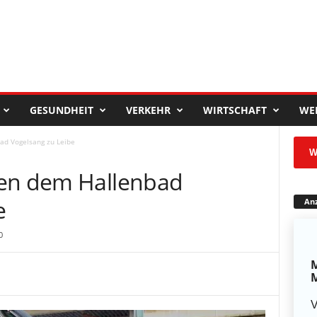
GESUNDHEIT
VERKEHR
WIRTSCHAFT
WE
ad Vogelsang zu Leibe
W
ken dem Hallenbad
e
Anz
0
M
M
V