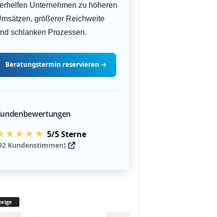
erhelfen Unternehmen zu höheren
msätzen, größerer Reichweite
nd schlanken Prozessen.
Beratungstermin
reservieren
→
undenbewertungen
★★★★★
5/5 Sterne
92 Kundenstimmen)
eige