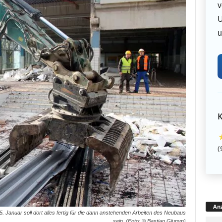
v
U
u
K
(
Anz
 Januar soll dort alles fertig für die dann anstehenden Arbeiten des Neubaus
sein. (Foto: © Bastian Glumm)