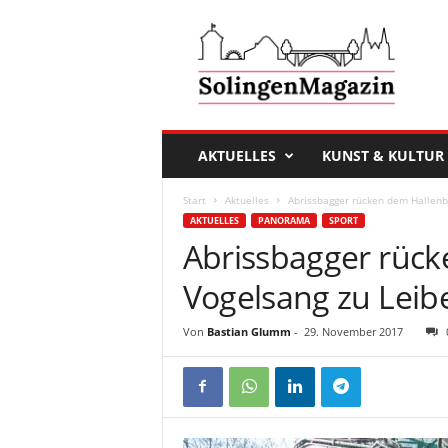
D
a
s
S
o
l
i
AKTUELLES
KUNST & KULTUR
n
g
Start
Aktuelles
Abrissbagger rücken dem Hallenb
e
AKTUELLES
PANORAMA
SPORT
n
Abrissbagger rüc
M
a
Vogelsang zu Leib
g
a
Von
Bastian Glumm
-
29. November 2017
z
i
n