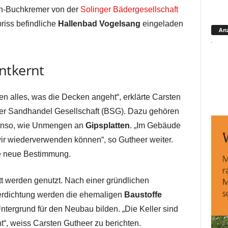
en-Buchkremer von der
Solinger Bädergesellschaft
riss befindliche
Hallenbad Vogelsang
eingeladen
Anz
ntkernt
alles, was die Decken angeht“, erklärte Carsten
emer Sandhandel Gesellschaft (BSG). Dazu gehören
enso, wie Unmengen an
Gipsplatten
. „Im Gebäude
 wir wiederverwenden können“, so Gutheer weiter.
ne neue Bestimmung.
t werden genutzt. Nach einer gründlichen
erdichtung werden die ehemaligen
Baustoffe
tergrund für den Neubau bilden. „Die Keller sind
nt“, weiss Carsten Gutheer zu berichten.