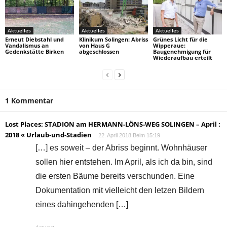
Aktuelles
Aktuelles
Aktuelles
Erneut Diebstahl und
Klinikum Solingen: Abriss
Grünes Licht für die
Vandalismus an
von Haus G
Wipperaue:
Gedenkstätte Birken
abgeschlossen
Baugenehmigung für
Wiederaufbau erteilt
1 Kommentar
Lost Places: STADION am HERMANN-LÖNS-WEG SOLINGEN – April :
2018 « Urlaub-und-Stadien
22. April 2018 Beim 15:19
[…] es soweit – der Abriss beginnt. Wohnhäuser
sollen hier entstehen. Im April, als ich da bin, sind
die ersten Bäume bereits verschunden. Eine
Dokumentation mit vielleicht den letzen Bildern
eines dahingehenden […]