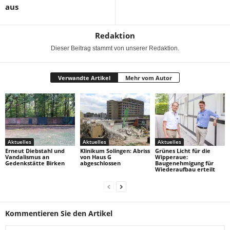
aus
Redaktion
Dieser Beitrag stammt von unserer Redaktion.
Verwandte Artikel
Mehr vom Autor
Aktuelles
Aktuelles
Aktuelles
Erneut Diebstahl und
Klinikum Solingen: Abriss
Grünes Licht für die
Vandalismus an
von Haus G
Wipperaue:
Gedenkstätte Birken
abgeschlossen
Baugenehmigung für
Wiederaufbau erteilt
Kommentieren Sie den Artikel