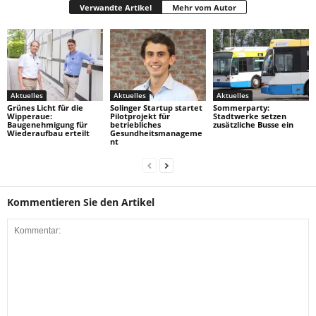
Verwandte Artikel
Mehr vom Autor
Aktuelles
Aktuelles
Aktuelles
Grünes Licht für die
Solinger Startup startet
Sommerparty:
Wipperaue:
Pilotprojekt für
Stadtwerke setzen
Baugenehmigung für
betriebliches
zusätzliche Busse ein
Wiederaufbau erteilt
Gesundheitsmanageme
nt
Kommentieren Sie den Artikel