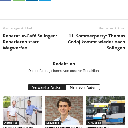
Vorheriger Artikel
Nächster Artikel
Reparatur-Café Solingen:
11. Sommerparty: Thomas
Reparieren statt
Godoj kommt wieder nach
Wegwerfen
Solingen
Redaktion
Dieser Beitrag stammt von unserer Redaktion.
Verwandte Artikel
Mehr vom Autor
Aktuelles
Aktuelles
Aktuelles
Grünes Licht für die
Solinger Startup startet
Sommerparty: