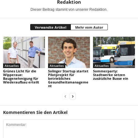
Redaktion
Dieser Beitrag stammt von unserer Redaktion.
Verwandte Artikel
Mehr vom Autor
Aktuelles
Aktuelles
Aktuelles
Grünes Licht für die
Solinger Startup startet
Sommerparty:
Wipperaue:
Pilotprojekt für
Stadtwerke setzen
Baugenehmigung für
betriebliches
zusätzliche Busse ein
Wiederaufbau erteilt
Gesundheitsmanageme
nt
Kommentieren Sie den Artikel