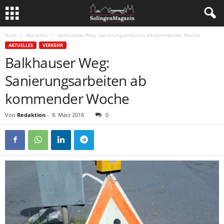
Start
Aktuelles
Balkhauser Weg: Sanierungsarbeiten ab kommender Woche
AKTUELLES
VERKEHR
Balkhauser Weg:
Sanierungsarbeiten ab
kommender Woche
Von
Redaktion
-
8. März 2018
0