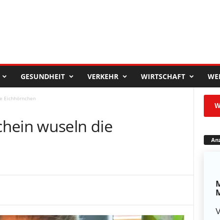
GESUNDHEIT
VERKEHR
WIRTSCHAFT
WE
ie Eichhörnchen
W
hein wuseln die
Anz
M
M
V