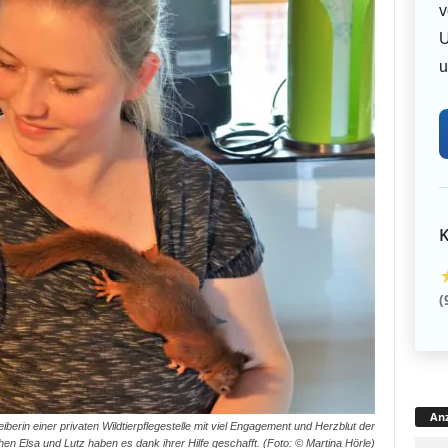
v
U
u
K
(
Anz
berin einer privaten Wildtierpflegestelle mit viel Engagement und Herzblut der
n Elsa und Lutz haben es dank ihrer Hilfe geschafft. (Foto: © Martina Hörle)