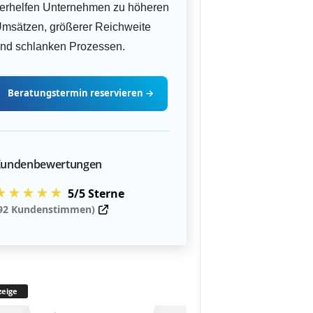
erhelfen Unternehmen zu höheren
msätzen, größerer Reichweite
nd schlanken Prozessen.
Beratungstermin
reservieren
→
undenbewertungen
★★★★★
5/5 Sterne
92 Kundenstimmen)
eige