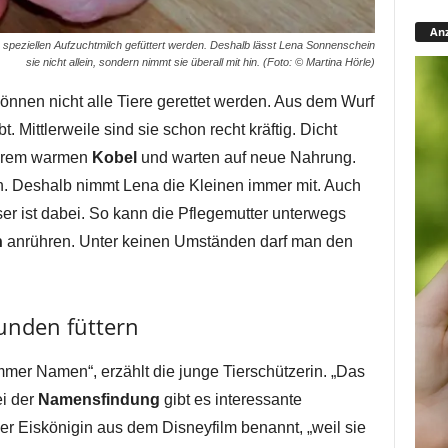
Anz
r speziellen Aufzuchtmilch gefüttert werden. Deshalb lässt Lena Sonnenschein
sie nicht allein, sondern nimmt sie überall mit hin. (Foto: © Martina Hörle)
können nicht alle Tiere gerettet werden. Aus dem Wurf
 Mittlerweile sind sie schon recht kräftig. Dicht
 ihrem warmen
Kobel
und warten auf neue Nahrung.
n. Deshalb nimmt Lena die Kleinen immer mit. Auch
 ist dabei. So kann die Pflegemutter unterwegs
h
anrühren. Unter keinen Umständen darf man den
unden füttern
er Namen“, erzählt die junge Tierschützerin. „Das
i der
Namensfindung
gibt es interessante
r Eiskönigin aus dem Disneyfilm benannt, „weil sie