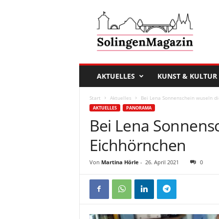
D
a
s
S
o
l
i
AKTUELLES
KUNST & KULTUR
n
g
Start
Aktuelles
Bei Lena Sonnenschein wuseln d
e
AKTUELLES
PANORAMA
n
Bei Lena Sonnensc
M
a
Eichhörnchen
g
a
Von
Martina Hörle
-
26. April 2021
0
z
i
n