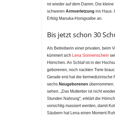
ist wieder auf dem Damm. Die kleine 
schweren
Armverletzung
ins Haus. I
Erfolg Manuka-Honigsalbe an.
Bis jetzt schon 30 Sch
Als Betreiberin einer privaten, beim V
kümmert sich
Lena Sonnenschein
sei
Hörnchen. An Schlaf ist in der Hoch
geborenen, noch nackten Tiere brauc
Gerade erst hat die tiermedizinische
sechs
Neugeborenen
übernommen. S
sehen. „Das Muttertier ist nicht wied
Stunden Nahrung“, erklärt die Hörnc
vorsichtig massiert werden, damit K
Säubern hat Lena einen Moment Ruhe.