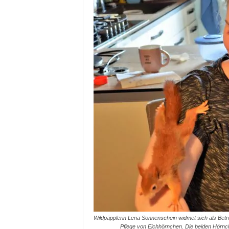
Wildpäpplerin Lena Sonnenschein widmet sich als Betrei
Pflege von Eichhörnchen. Die beiden Hörnche