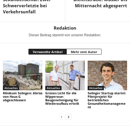
Schwerverletzte bei
Mitternacht abgesperrt
Verkehrsunfall
Redaktion
Dieser Beitrag stammt von unserer Redaktion.
Verwandte Artikel
Mehr vom Autor
Aktuelles
Aktuelles
Aktuelles
Klinikum Solingen: Abriss
Grünes Licht für die
Solinger Startup startet
von Haus G
Wipperaue:
Pilotprojekt für
abgeschlossen
Baugenehmigung für
betriebliches
Wiederaufbau erteilt
Gesundheitsmanageme
nt