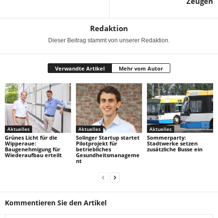
Zeugen
Redaktion
Dieser Beitrag stammt von unserer Redaktion.
Verwandte Artikel
Mehr vom Autor
Aktuelles
Aktuelles
Aktuelles
Grünes Licht für die
Solinger Startup startet
Sommerparty:
Wipperaue:
Pilotprojekt für
Stadtwerke setzen
Baugenehmigung für
betriebliches
zusätzliche Busse ein
Wiederaufbau erteilt
Gesundheitsmanageme
nt
Kommentieren Sie den Artikel