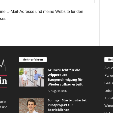
ne E-Mail-Adresse und meine Website für den
ser.
Mehr erfahren
Bel
Aktue
Grünes Licht für die
Wipperaue:
Pano
Baugenehmigung für
Gesun
Wiederaufbau erteilt
4. August 2026
Leben
Kunst
Solinger Startup startet
elle
Pilotprojekt für
Wirts
n und
betriebliches