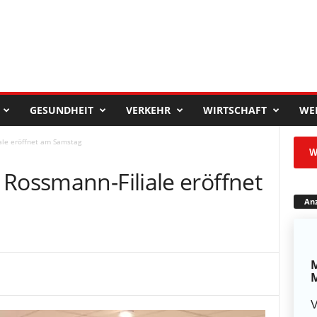
GESUNDHEIT
VERKEHR
WIRTSCHAFT
WE
ale eröffnet am Samstag
W
 Rossmann-Filiale eröffnet
Anz
M
M
V