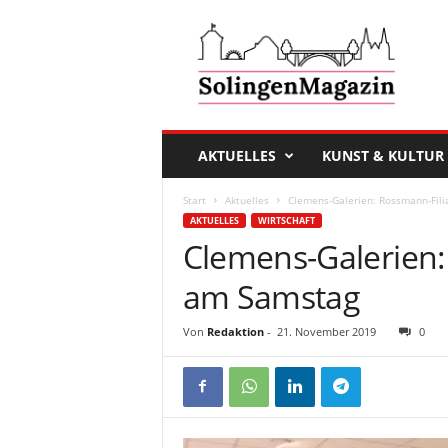
D
a
s
S
o
l
i
AKTUELLES
KUNST & KULTUR
n
g
Start
Aktuelles
Clemens-Galerien: Rossmann-Fili
e
AKTUELLES
WIRTSCHAFT
n
Clemens-Galerien:
M
a
am Samstag
g
a
Von
Redaktion
-
21. November 2019
0
z
i
n