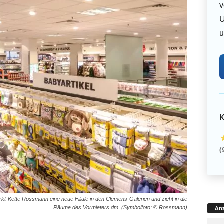
v
U
u
K
(
-Kette Rossmann eine neue Filiale in den Clemens-Galerien und zieht in die
Anz
Räume des Vormieters dm. (Symbolfoto: © Rossmann)