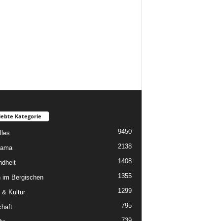
iebte Kategorie
9450
lles
2138
rama
1408
dheit
1355
 im Bergischen
1299
 & Kultur
795
chaft
739