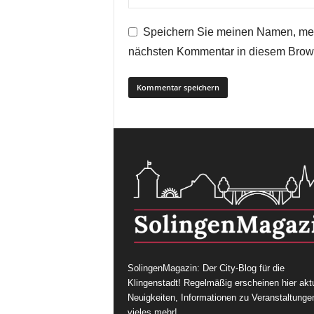
Speichern Sie meinen Namen, mei
nächsten Kommentar in diesem Brow
SolingenMagazin: Der City-Blog für die
Klingenstadt! Regelmäßig erscheinen hier aktu
Neuigkeiten, Informationen zu Veranstaltunge
vieles mehr!