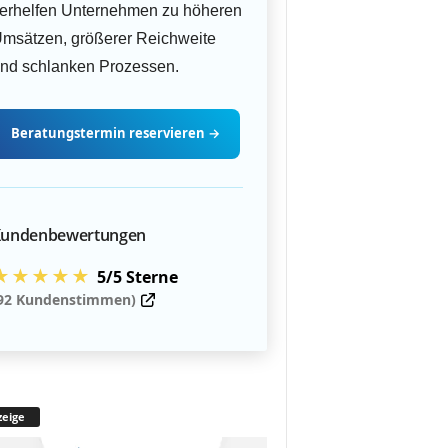
erhelfen Unternehmen zu höheren
msätzen, größerer Reichweite
nd schlanken Prozessen.
Beratungstermin
reservieren
→
undenbewertungen
★★★★★
5/5 Sterne
92 Kundenstimmen)
eige