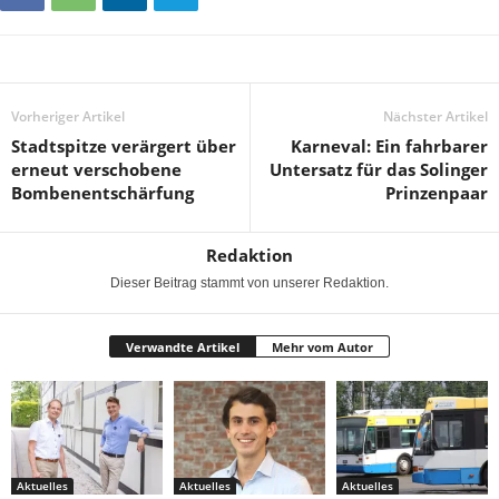
Vorheriger Artikel
Nächster Artikel
Stadtspitze verärgert über
Karneval: Ein fahrbarer
erneut verschobene
Untersatz für das Solinger
Bombenentschärfung
Prinzenpaar
Redaktion
Dieser Beitrag stammt von unserer Redaktion.
Verwandte Artikel
Mehr vom Autor
Aktuelles
Aktuelles
Aktuelles