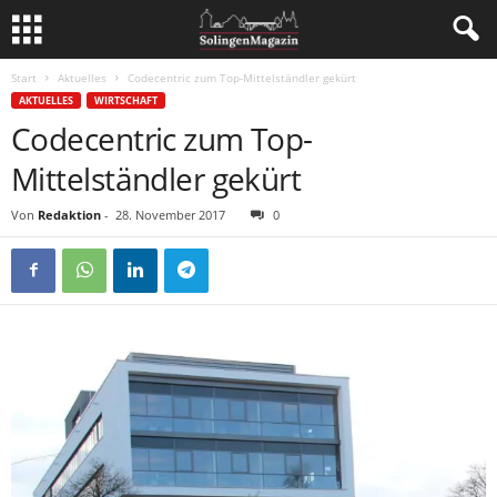
Start
Aktuelles
Codecentric zum Top-Mittelständler gekürt
AKTUELLES
WIRTSCHAFT
Codecentric zum Top-
Mittelständler gekürt
Von
Redaktion
-
28. November 2017
0