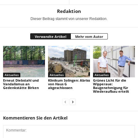
Redaktion
Dieser Beitrag stammt von unserer Redaktion.
Verwandte Artikel
Mehr vom Autor
Aktuelles
Aktuelles
Aktuelles
Erneut Diebstahl und
Klinikum Solingen: Abriss
Grünes Licht für die
Vandalismus an
von Haus G
Wipperaue:
Gedenkstätte Birken
abgeschlossen
Baugenehmigung für
Wiederaufbau erteilt
Kommentieren Sie den Artikel