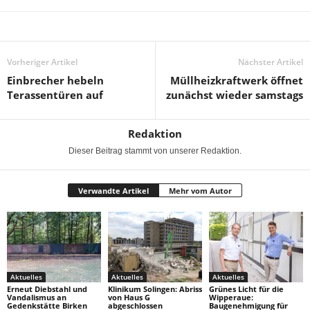
Vorheriger Artikel
Nächster Artikel
Einbrecher hebeln
Müllheizkraftwerk öffnet
Terassentüren auf
zunächst wieder samstags
Redaktion
Dieser Beitrag stammt von unserer Redaktion.
Verwandte Artikel
Mehr vom Autor
Aktuelles
Aktuelles
Aktuelles
Erneut Diebstahl und
Klinikum Solingen: Abriss
Grünes Licht für die
Vandalismus an
von Haus G
Wipperaue:
Gedenkstätte Birken
abgeschlossen
Baugenehmigung für