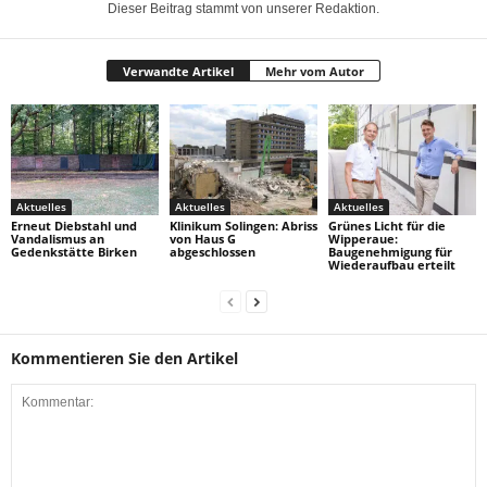
Dieser Beitrag stammt von unserer Redaktion.
Verwandte Artikel
Mehr vom Autor
Aktuelles
Aktuelles
Aktuelles
Erneut Diebstahl und
Klinikum Solingen: Abriss
Grünes Licht für die
Vandalismus an
von Haus G
Wipperaue:
Gedenkstätte Birken
abgeschlossen
Baugenehmigung für
Wiederaufbau erteilt
Kommentieren Sie den Artikel