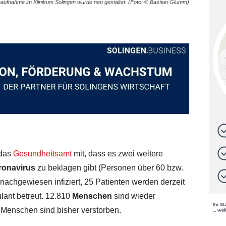
naufnahme im Klinikum Solingen wurde neu gestaltet. (Foto: © Bastian Glumm)
 das
Gesundheitsamt
mit, dass es zwei weitere
ronavirus
zu beklagen gibt (Personen über 60 bzw.
nachgewiesen infiziert, 25 Patienten werden derzeit
lant betreut. 12.810
Menschen
sind wieder
e Menschen sind bisher verstorben.