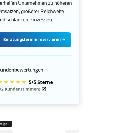
erhelfen Unternehmen zu höheren
msätzen, größerer Reichweite
nd schlanken Prozessen.
Beratungstermin
reservieren
→
undenbewertungen
★★★★★
5/5 Sterne
92 Kundenstimmen)
eige