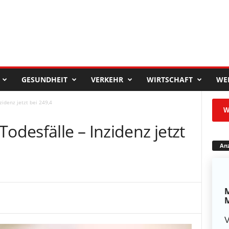
GESUNDHEIT
VERKEHR
WIRTSCHAFT
WE
zidenz jetzt bei 249,4
W
odesfälle – Inzidenz jetzt
Anz
M
M
V