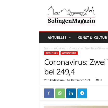
D
a
s
S
o
l
i
AKTUELLES
KUNST & KULTUR
n
g
Start
Aktuelles
Coronavirus: Zwei Todesfälle – In
e
AKTUELLES
GESUNDHEIT
n
Coronavirus: Zwei T
M
a
bei 249,4
g
a
Von
Redaktion
-
14. Dezember 2021
0
z
i
n