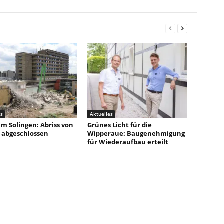
es
Aktuelles
um Solingen: Abriss von
Grünes Licht für die
 abgeschlossen
Wipperaue: Baugenehmigung
für Wiederaufbau erteilt