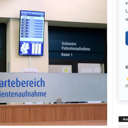
v
U
u
K
(
Anz