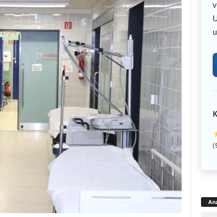
v
U
u
K
(
Anz