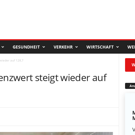
GESUNDHEIT
VERKEHR
WIRTSCHAFT
WE
wieder auf 128,7
W
enzwert steigt wieder auf
Anz
M
M
V