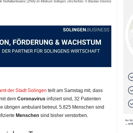
le Notfallambulanz (ZNA) im Klinikum Solingen. (Archivfoto: © Bastian Glumm)
mt der Stadt Solingen
teilt am Samstag mit, dass
 mit dem
Coronavirus
infiziert sind, 32 Patienten
die übrigen ambulant betreut. 5.825 Menschen sind
fizierte
Menschen
sind bisher verstorben.