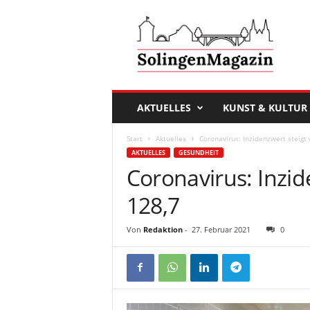
D
a
s
S
o
l
i
AKTUELLES
KUNST & KULTUR
n
g
Start
Aktuelles
Coronavirus: Inzidenzwert steigt 
e
AKTUELLES
GESUNDHEIT
n
Coronavirus: Inzid
M
a
128,7
g
a
Von
Redaktion
-
27. Februar 2021
0
z
i
n