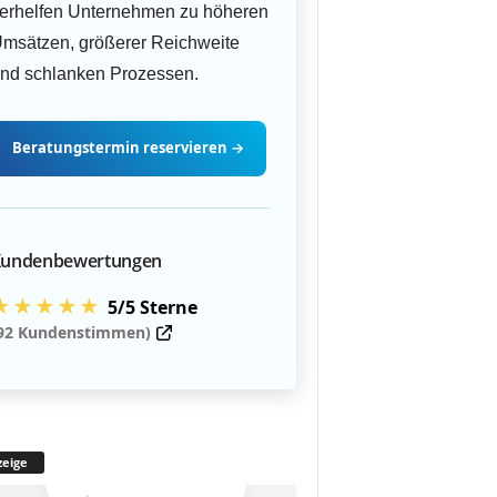
erhelfen Unternehmen zu höheren
msätzen, größerer Reichweite
nd schlanken Prozessen.
Beratungstermin
reservieren
→
undenbewertungen
★★★★★
5/5 Sterne
92 Kundenstimmen)
eige