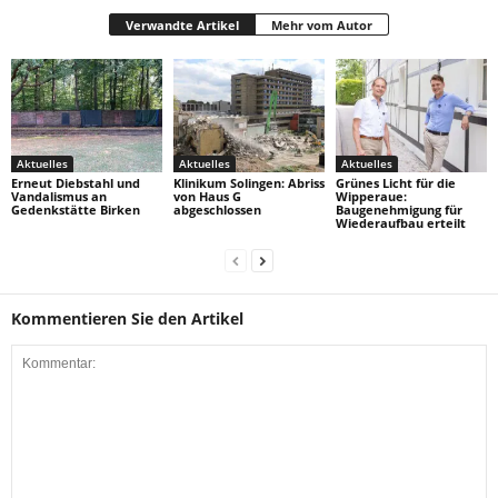
Verwandte Artikel
Mehr vom Autor
Aktuelles
Aktuelles
Aktuelles
Erneut Diebstahl und
Klinikum Solingen: Abriss
Grünes Licht für die
Vandalismus an
von Haus G
Wipperaue:
Gedenkstätte Birken
abgeschlossen
Baugenehmigung für
Wiederaufbau erteilt
Kommentieren Sie den Artikel