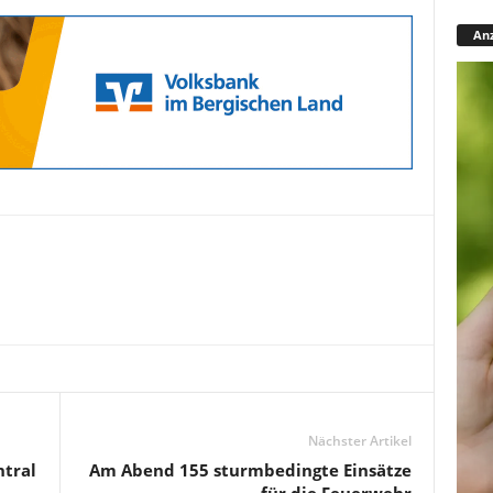
Anz
Nächster Artikel
ntral
Am Abend 155 sturmbedingte Einsätze