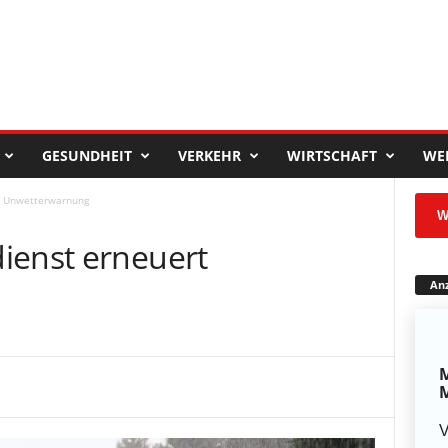
GESUNDHEIT
VERKEHR
WIRTSCHAFT
WE
t Unwetterwarnung
W
ienst erneuert
Anz
M
M
V