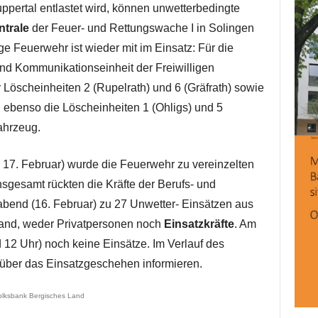
uppertal entlastet wird, können unwetterbedingte
trale
der Feuer- und Rettungswache I in Solingen
ige Feuerwehr ist wieder mit im Einsatz: Für die
 und Kommunikationseinheit der Freiwilligen
Löscheinheiten 2 (Rupelrath) und 6 (Gräfrath) sowie
, ebenso die Löscheinheiten 1 (Ohligs) und 5
ahrzeug.
 17. Februar) wurde die Feuerwehr zu vereinzelten
nsgesamt rückten die Kräfte der Berufs- und
abend (16. Februar) zu 27 Unwetter- Einsätzen aus
mand, weder Privatpersonen noch
Einsatzkräfte
. Am
 12 Uhr) noch keine Einsätze. Im Verlauf des
 über das Einsatzgeschehen informieren.
olksbank Bergisches Land