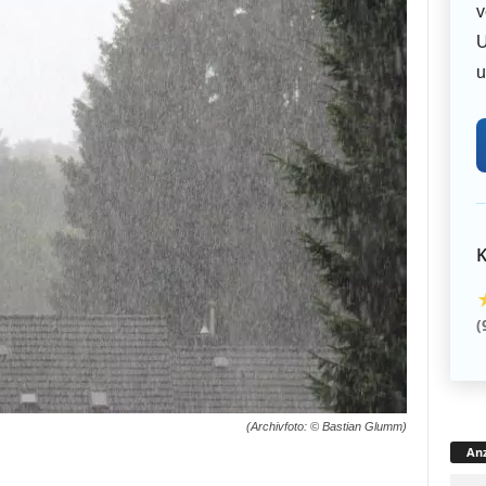
v
U
u
K
(
(Archivfoto: © Bastian Glumm)
Anz