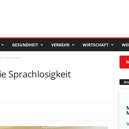
GESUNDHEIT
VERKEHR
WIRTSCHAFT
WE
keit überwinden
W
e Sprachlosigkeit
Anz
M
M
V