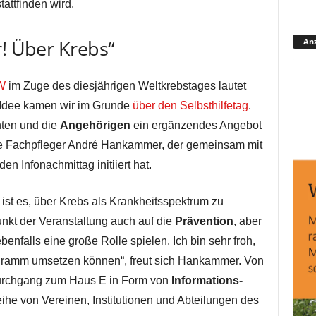
attfinden wird.
r! Über Krebs“
Anz
W
im Zuge des diesjährigen Weltkrebstages lautet
ie Idee kamen wir im Grunde
über den Selbsthilfetag
.
nten und die
Angehörigen
ein ergänzendes Angebot
he Fachpfleger André Hankammer, der gemeinsam mit
 Infonachmittag initiiert hat.
ist es, über Krebs als Krankheitsspektrum zu
nkt der Veranstaltung auch auf die
Prävention
, aber
nfalls eine große Rolle spielen. Ich bin sehr froh,
ogramm umsetzen können“, freut sich Hankammer. Von
Durchgang zum Haus E in Form von
Informations-
he von Vereinen, Institutionen und Abteilungen des