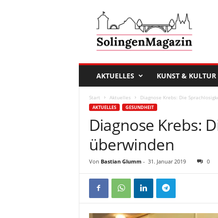
D
a
s
S
o
l
i
AKTUELLES
KUNST & KULTUR
n
g
Start
Aktuelles
Diagnose Krebs: Die Sprachlosig
e
AKTUELLES
GESUNDHEIT
n
Diagnose Krebs: Di
M
a
überwinden
g
a
Von
Bastian Glumm
-
31. Januar 2019
0
z
i
n