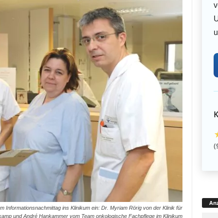
v
U
u
K
(
Anz
formationsnachmittag ins Klinikum ein: Dr. Myriam Rörig von der Klinik für
rkamp und André Hankammer vom Team onkologische Fachpflege im Klinikum