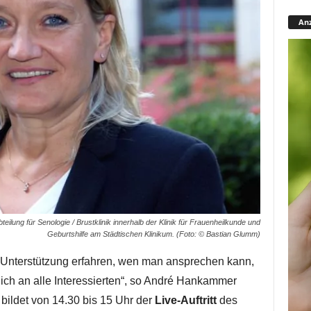
Anz
teilung für Senologie / Brustklinik innerhalb der Klinik für Frauenheilkunde und
Geburtshilfe am Städtischen Klinikum. (Foto: © Bastian Glumm)
 Unterstützung erfahren, wen man ansprechen kann,
lich an alle Interessierten“, so André Hankammer
bildet von 14.30 bis 15 Uhr der
Live-Auftritt
des