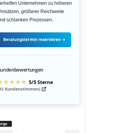
erhelfen Unternehmen zu höheren
msätzen, größerer Reichweite
nd schlanken Prozessen.
Beratungstermin
reservieren
→
undenbewertungen
★★★★★
5/5 Sterne
92 Kundenstimmen)
eige