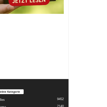
iebte Kategorie
9452
lles
2140
rama