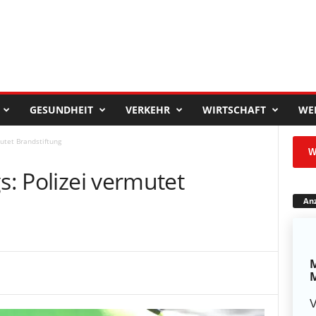
GESUNDHEIT
VERKEHR
WIRTSCHAFT
WE
mutet Brandstiftung
W
s: Polizei vermutet
Anz
M
M
V