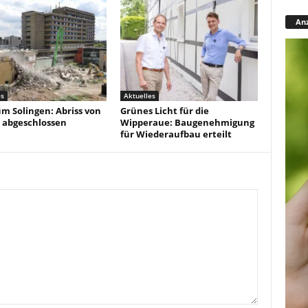
Anz
es
Aktuelles
um Solingen: Abriss von
Grünes Licht für die
 abgeschlossen
Wipperaue: Baugenehmigung
für Wiederaufbau erteilt