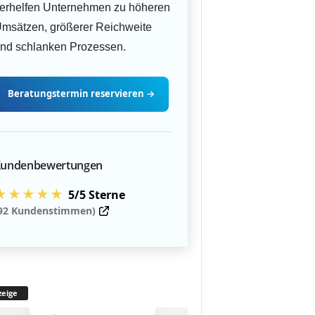
erhelfen Unternehmen zu höheren
msätzen, größerer Reichweite
nd schlanken Prozessen.
Beratungstermin
reservieren
→
undenbewertungen
★★★★★
5/5 Sterne
92 Kundenstimmen)
eige