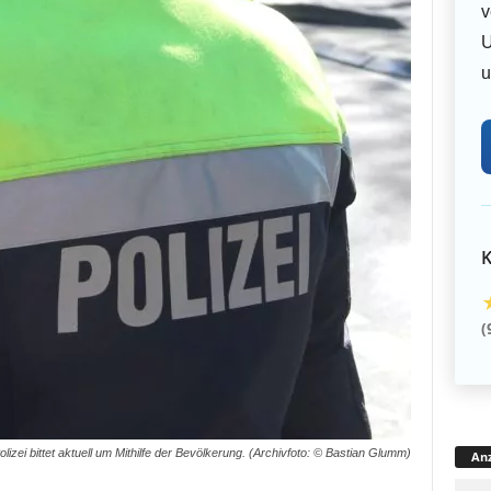
v
U
u
K
(
olizei bittet aktuell um Mithilfe der Bevölkerung. (Archivfoto: © Bastian Glumm)
Anz