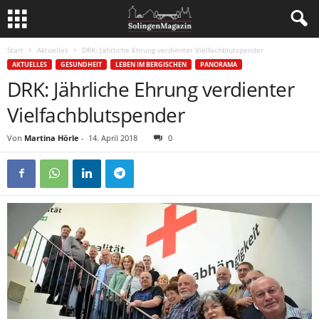
Start
Aktuelles
DRK: Jährliche Ehrung verdienter Vielfachblutspender
AKTUELLES
GESUNDHEIT
LEBEN IM BERGISCHEN
PANORAMA
DRK: Jährliche Ehrung verdienter
Vielfachblutspender
Von
Martina Hörle
-
14. April 2018
0