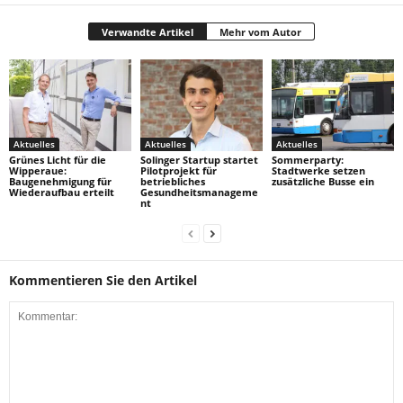
Verwandte Artikel
Mehr vom Autor
Aktuelles
Aktuelles
Aktuelles
Grünes Licht für die
Solinger Startup startet
Sommerparty:
Wipperaue:
Pilotprojekt für
Stadtwerke setzen
Baugenehmigung für
betriebliches
zusätzliche Busse ein
Wiederaufbau erteilt
Gesundheitsmanageme
nt
Kommentieren Sie den Artikel