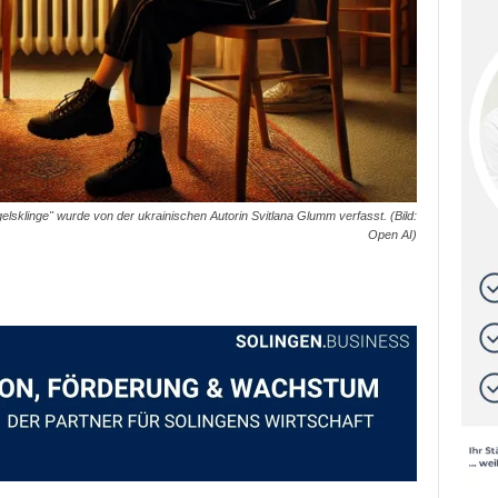
gelsklinge" wurde von der ukrainischen Autorin Svitlana Glumm verfasst. (Bild:
Open AI)