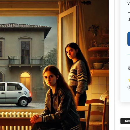
v
U
u
K
(
Anz