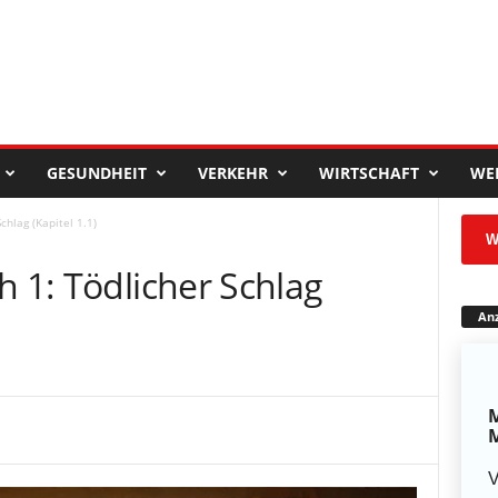
GESUNDHEIT
VERKEHR
WIRTSCHAFT
WE
chlag (Kapitel 1.1)
W
h 1: Tödlicher Schlag
Anz
M
M
V