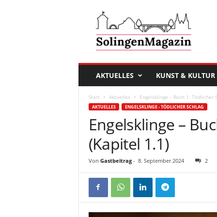
D
a
s
S
o
l
i
AKTUELLES
KUNST & KULTUR
n
g
Start
Aktuelles
Engelsklinge – Buch 1: Tödlicher S
e
AKTUELLES
ENGELSKLINGE - TÖDLICHER SCHLAG
n
Engelsklinge – Buc
M
a
(Kapitel 1.1)
g
a
Von
Gastbeitrag
-
8. September 2024
2
z
i
n