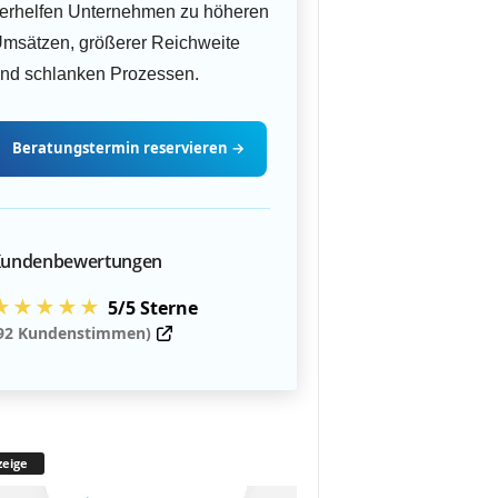
erhelfen Unternehmen zu höheren
msätzen, größerer Reichweite
nd schlanken Prozessen.
Beratungstermin
reservieren
→
undenbewertungen
★★★★★
5/5 Sterne
92 Kundenstimmen)
eige