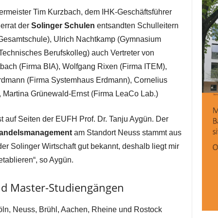
rmeister Tim Kurzbach, dem IHK-Geschäftsführer
errat der
Solinger Schulen
entsandten Schulleitern
Gesamtschule), Ulrich Nachtkamp (Gymnasium
echnisches Berufskolleg) auch Vertreter von
tbach (Firma BIA), Wolfgang Rixen (Firma ITEM),
 Erdmann (Firma Systemhaus Erdmann), Cornelius
, Martina Grünewald-Ernst (Firma LeaCo Lab.)
st auf Seiten der EUFH Prof. Dr. Tanju Aygün. Der
andelsmanagement
am Standort Neuss stammt aus
 der Solinger Wirtschaft gut bekannt, deshalb liegt mir
etablieren“, so Aygün.
nd Master-Studiengängen
Köln, Neuss, Brühl, Aachen, Rheine und Rostock