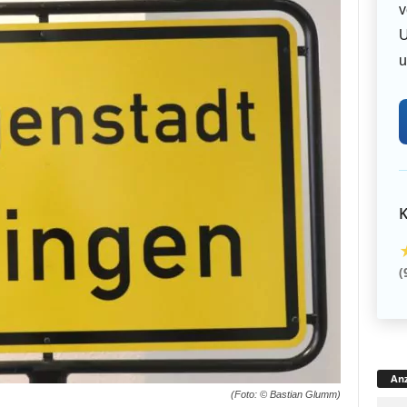
v
U
u
K
(
Anz
(Foto: © Bastian Glumm)