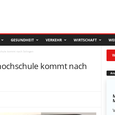
GESUNDHEIT
VERKEHR
WIRTSCHAFT
WE
chule kommt nach Solingen
W
hochschule kommt nach
Anz
M
M
V