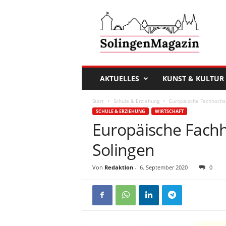
D
a
s
S
o
l
i
AKTUELLES
KUNST & KULTUR
n
g
Start
Schule & Erziehung
Europäische Fachhochs
e
SCHULE & ERZIEHUNG
WIRTSCHAFT
n
Europäische Fach
M
a
Solingen
g
a
Von
Redaktion
-
6. September 2020
0
z
i
n