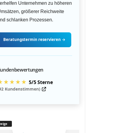
erhelfen Unternehmen zu höheren
msätzen, größerer Reichweite
nd schlanken Prozessen.
Beratungstermin
reservieren
→
undenbewertungen
★★★★★
5/5 Sterne
92 Kundenstimmen)
eige