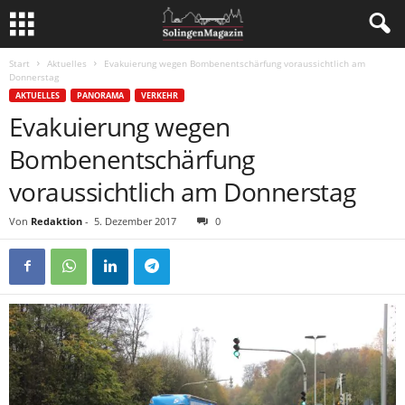
Start
Aktuelles
Evakuierung wegen Bombenentschärfung voraussichtlich am
Donnerstag
AKTUELLES
PANORAMA
VERKEHR
Evakuierung wegen
Bombenentschärfung
voraussichtlich am Donnerstag
Von
Redaktion
-
5. Dezember 2017
0