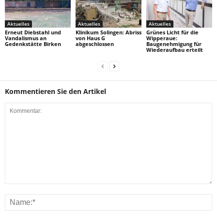
Aktuelles
Aktuelles
Aktuelles
Erneut Diebstahl und
Klinikum Solingen: Abriss
Grünes Licht für die
Vandalismus an
von Haus G
Wipperaue:
Gedenkstätte Birken
abgeschlossen
Baugenehmigung für
Wiederaufbau erteilt
Kommentieren Sie den Artikel