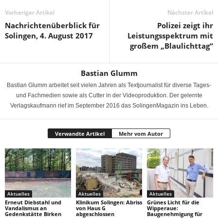
Vorheriger Artikel
Nächster Artikel
Nachrichtenüberblick für
Polizei zeigt ihr
Solingen, 4. August 2017
Leistungsspektrum mit
großem „Blaulichttag“
Bastian Glumm
Bastian Glumm arbeitet seit vielen Jahren als Textjournalist für diverse Tages-
und Fachmedien sowie als Cutter in der Videoproduktion. Der gelernte
Verlagskaufmann rief im September 2016 das SolingenMagazin ins Leben.
Verwandte Artikel
Mehr vom Autor
Aktuelles
Aktuelles
Aktuelles
Erneut Diebstahl und
Klinikum Solingen: Abriss
Grünes Licht für die
Vandalismus an
von Haus G
Wipperaue:
Gedenkstätte Birken
abgeschlossen
Baugenehmigung für