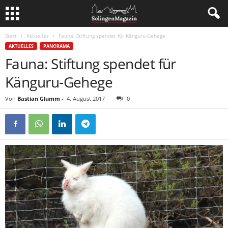
Start
Aktuelles
Fauna: Stiftung spendet für Känguru-Gehege
AKTUELLES
PANORAMA
Fauna: Stiftung spendet für
Känguru-Gehege
Von
Bastian Glumm
-
4. August 2017
0