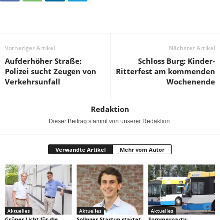
Vorheriger Artikel
Nächster Artikel
Aufderhöher Straße:
Schloss Burg: Kinder-
Polizei sucht Zeugen von
Ritterfest am kommenden
Verkehrsunfall
Wochenende
Redaktion
Dieser Beitrag stammt von unserer Redaktion.
Verwandte Artikel
Mehr vom Autor
Aktuelles
Aktuelles
Aktuelles
Grünes Licht für die
Solinger Startup startet
Sommerparty: