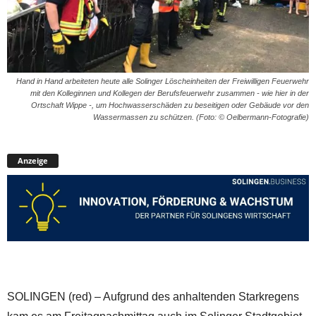
Hand in Hand arbeiteten heute alle Solinger Löscheinheiten der Freiwilligen Feuerwehr
mit den Kolleginnen und Kollegen der Berufsfeuerwehr zusammen - wie hier in der
Ortschaft Wippe -, um Hochwasserschäden zu beseitigen oder Gebäude vor den
Wassermassen zu schützen. (Foto: © Oelbermann-Fotografie)
Anzeige
SOLINGEN (red) – Aufgrund des anhaltenden Starkregens